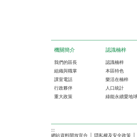
機關簡介
認識楠梓
我們的區長
認識楠梓
組織與職掌
本區特色
課室電話
樂活在楠梓
行政夥伴
人口統計
重大政策
綠能永續愛地
:::
網站資料開放宣合
隠私權及安全政策