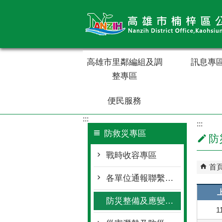
跳到主要內容區塊
高雄市里鄰編組及調
訊息專
整專區
便民服務
:::
:::
防救災專區
防
戰時收容專區
首
各單位通報聯繫窗口
防災整備及應變作為
1