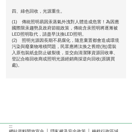
四、綠色回收，光源重生。
(1) 傳統照明易因汞蒸氣外洩對人體造成危害！為因應
國際限汞趨勢及政府節能政策，傳統含汞照明將逐漸被
LED照明取代，請盡早汰換LED照明。
(2) 照明光源因長期不易腐化，隨意棄置都會造成環境
污染與廢棄物堆積問題，民眾應將汰換之舊燈(泡)需裝
入原包裝紙盒防止破裂後，並交由清潔隊資源回收車、
登記合格回收商或照明光源經銷商採逆向回收(原購買
處)。
:::
網站資料開放宣合
隠私權及安全政策
楠梓行政區域