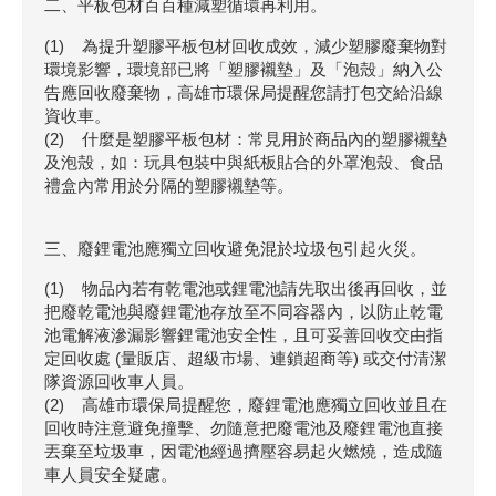
二、平板包材百百種減塑循環再利用。
(1) 為提升塑膠平板包材回收成效，減少塑膠廢棄物對
環境影響，環境部已將「塑膠襯墊」及「泡殼」納入公
告應回收廢棄物，高雄市環保局提醒您請打包交給沿線
資收車。
(2) 什麼是塑膠平板包材：常見用於商品內的塑膠襯墊
及泡殼，如：玩具包裝中與紙板貼合的外罩泡殼、食品
禮盒內常用於分隔的塑膠襯墊等。
三、廢鋰電池應獨立回收避免混於垃圾包引起火災。
(1) 物品內若有乾電池或鋰電池請先取出後再回收，並
把廢乾電池與廢鋰電池存放至不同容器內，以防止乾電
池電解液滲漏影響鋰電池安全性，且可妥善回收交由指
定回收處 (量販店、超級市場、連鎖超商等) 或交付清潔
隊資源回收車人員。
(2) 高雄市環保局提醒您，廢鋰電池應獨立回收並且在
回收時注意避免撞擊、勿隨意把廢電池及廢鋰電池直接
丟棄至垃圾車，因電池經過擠壓容易起火燃燒，造成隨
車人員安全疑慮。