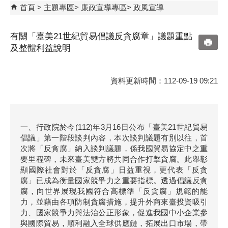
首頁
主題專區
廉政宣導專區
政風宣導
有關「臺美21世紀貿易倡議反貪腐章」議題重點
及整體利益說明
資料更新時間：112-09-19 09:21
一、行政院於今(112)年3月16日公布「臺美21世紀貿易
倡議」第一階段談判內容，本次談判議題有別以往，首
次將「反貪腐」納入談判議題，係我國貿易協定中之重
要里程碑，未來臺美雙方將共同合作打擊貪腐。此舉彰
顯國際社會對於「反貪腐」日益重視，更代表「反貪
腐」已成為衡量國家競爭力之重要指標。透過倡議反貪
腐，向世界展現我國符合高標準「反貪腐」規範的能
力，並藉由各項防制貪腐措施，提升外商來臺投資吸引
力、國家競爭力與法治公正形象，促進我國中小企業參
與國際貿易，順利融入全球供應鏈，拓展出口市場，帶