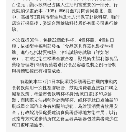
百億元，顯示飲料已占國人生活相當重要的一部分。行
政院消保處於本（108）年6月至7月間會同臺北、臺
中、高雄等3直轄市衛生局及地方消保官赴飲料店、咖啡
店進行採樣後，委請台灣檢驗科技股份有限公司進行檢
驗。
本次採樣30件，包括22個飲料杯、4個杯蓋、4個封口
膜，依據衛生福利部發布「食品器具容器包裝衛生標
準」進行包括材質檢驗、溶出試驗等試驗（詳如附
表），在法定衛生標準全數合格，顯見衛生福利部食品
藥物管理署(簡稱食藥署)對於食品容器包裝之例行管制
與持續監控已有相當成效。
有鑑於本年7月1日本院環境保護署已在國內推動內
食餐飲禁用一次性塑膠吸管、鼓勵消費者直接就口喝之
減塑政策，考量市售飲料杯杯身(含就口處)多印刷鮮
豔，而國際立法趨勢對於陶瓷杯、紙杯等就口處油墨印
刷或重金屬溶出亦有相關的規範，為維護消費者飲用安
全，行政院消保處爰建請食藥署督導地方衛生局，以行
政指導方式逐步請所轄之食品器具容器包裝業者減少在
就口處印製油墨。