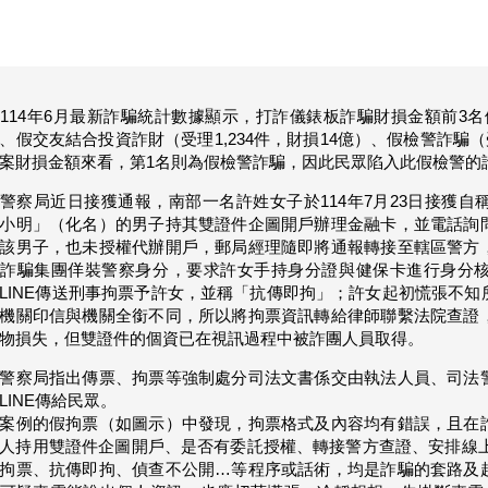
114年6月最新詐騙統計數據顯示，打詐儀錶板詐騙財損金額前3名依
、假交友結合投資詐財（受理1,234件，財損14億）、假檢警詐騙（
案財損金額來看，第1名則為假檢警詐騙，因此民眾陷入此假檢警的
警察局近日接獲通報，南部一名許姓女子於114年7月23日接獲
小明」（化名）的男子持其雙證件企圖開戶辦理金融卡，並電話詢
該男子，也未授權代辦開戶，郵局經理隨即將通報轉接至轄區警方
，詐騙集團佯裝警察身分，要求許女手持身分證與健保卡進行身分
LINE傳送刑事拘票予許女，並稱「抗傳即拘」；許女起初慌張不
機關印信與機關全銜不同，所以將拘票資訊轉給律師聯繫法院查證
物損失，但雙證件的個資已在視訊過程中被詐團人員取得。
警察局指出傳票、拘票等強制處分司法文書係交由執法人員、司法
LINE傳給民眾。
案例的假拘票（如圖示）中發現，拘票格式及內容均有錯誤，且在
人持用雙證件企圖開戶、是否有委託授權、轉接警方查證、安排線上
拘票、抗傳即拘、偵查不公開…等程序或話術，均是詐騙的套路及