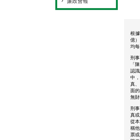
廉政會報
根據
億）
均每
刑事
「陳
認識
中
真、
面的
無財
刑事
真或
從本
稱他
票或