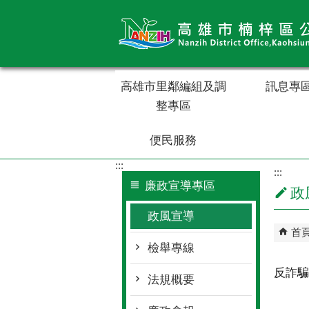
跳到主要內容區塊
高雄市里鄰編組及調
訊息專
整專區
便民服務
:::
:::
廉政宣導專區
政
政風宣導
首
檢舉專線
反詐騙
法規概要