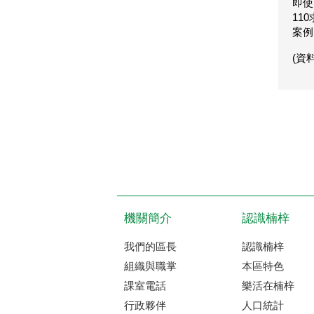
即使
11
案例
(資
機關簡介
認識楠梓
我們的區長
認識楠梓
組織與職掌
本區特色
課室電話
樂活在楠梓
行政夥伴
人口統計