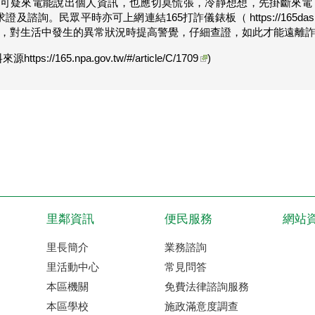
可疑來電能說出個人資訊，也應切莫慌張，冷靜想想，先掛斷來電，
0求證及諮詢。民眾平時亦可上網連結165打詐儀錶板（
https://165da
，對生活中發生的異常狀況時提高警覺，仔細查證，如此才能遠離
料來源
https://165.npa.gov.tw/#/article/C/1709
)
里鄰資訊
便民服務
網站
里長簡介
業務諮詢
里活動中心
常見問答
本區機關
免費法律諮詢服務
本區學校
施政滿意度調查