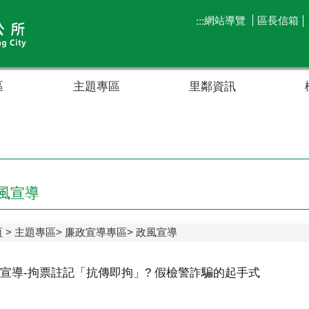
網站導覽
區長信箱
:::
區
主題專區
里鄰資訊
風宣導
頁
主題專區
廉政宣導專區
政風宣導
宣導-拘票註記「抗傳即拘」? 假檢警詐騙的起手式