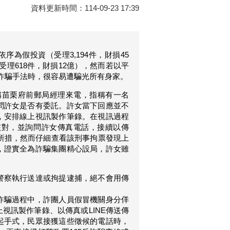
資料更新時間：114-09-23 17:39
序為假投資（受理3,194件，財損45
受理618件，財損12億），然而若以平
詐騙手法時，很容易遭騙光所有身家。
自稱苗栗府前郵局經理來電，指稱有一名
問許女是否有委託。許女當下回應並不
，安排線上視訊製作筆錄。在視訊過程
核對，並詢問許女傳真電話，接續以傳
知所措，然而仔細查看該刑事拘票發現上
，證實全為詐騙集團精心設局，許女雖
警察執行送達或拘提逮捕，絕不會用傳
詐騙過程中，詐團人員假冒機關身分佯
視訊製作筆錄、以傳真或LINE傳送傳
起手式，民眾接獲這些徵候的電話時，