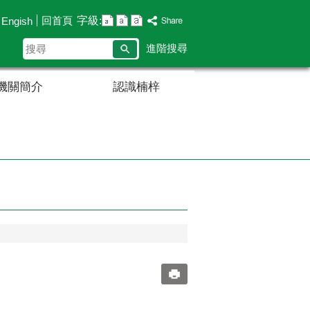
字級:
回首頁
Engish
搜
進階搜尋
尋
機關簡介
認識楠梓