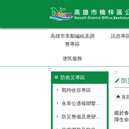
跳到主要內容區塊
高雄市里鄰編組及調
訊息專
整專區
便民服務
:::
:::
防救災專區
防
戰時收容專區
首
各單位通報聯繫窗口
鑑於春
防災整備及應變作為
障生命