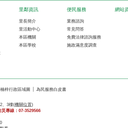
里鄰資訊
便民服務
網站
里長簡介
業務諮詢
里活動中心
常見問答
本區機關
免費法律諮詢服務
本區學校
施政滿意度調查
球
楠梓行政區域圖
為民服務白皮書
2、3樓(
機關位置
)
防災專線：07-3529566
30