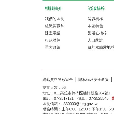
機關簡介
認識楠梓
我們的區長
認識楠梓
組織與職掌
本區特色
課室電話
樂活在楠梓
行政夥伴
人口統計
重大政策
綠能永續愛地
:::
網站資料開放宣合
隠私權及安全政策
瀏覽人次：
56
地址：811高雄市楠梓區楠梓新路264號1、
電話：07-3517121 傳真：07-3525545
區長信箱：a330000@kcg.gov.tw
服務時間：上午8:00~12:00；下午1:30~5: