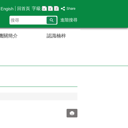
字級:
回首頁
Engish
搜
進階搜尋
尋
機關簡介
認識楠梓