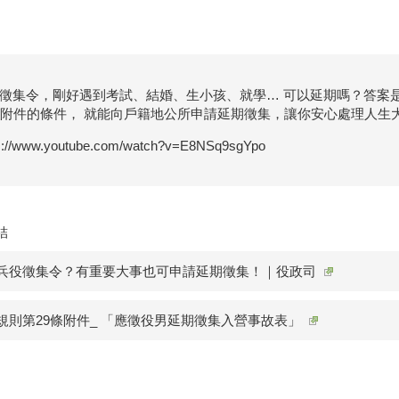
徵集令，剛好遇到考試、結婚、生小孩、就學… 可以延期嗎？答案
條附件的條件， 就能向戶籍地公所申請延期徵集，讓你安心處理人生
s://www.youtube.com/watch?v=E8NSq9sgYpo
結
兵役徵集令？有重要大事也可申請延期徵集！｜役政司
規則第29條附件_ 「應徵役男延期徵集入營事故表」