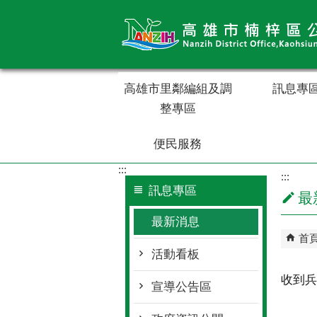
跳到主要內容區塊
高雄市里鄰編組及調
訊息專
整專區
便民服務
:::
:::
訊息專區
最
最新消息
首
活動看板
收到兵
宣導公告區