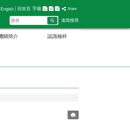
字級:
回首頁
Engish
搜
進階搜尋
尋
機關簡介
認識楠梓