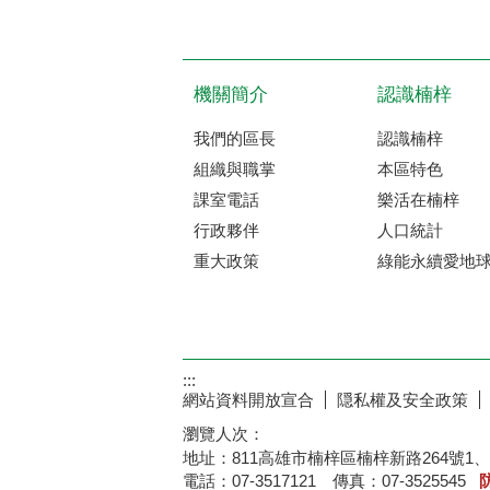
機關簡介
認識楠梓
我們的區長
認識楠梓
組織與職掌
本區特色
課室電話
樂活在楠梓
行政夥伴
人口統計
重大政策
綠能永續愛地
:::
網站資料開放宣合
隠私權及安全政策
瀏覽人次：
地址：811高雄市楠梓區楠梓新路264號1、
電話：07-3517121 傳真：07-3525545