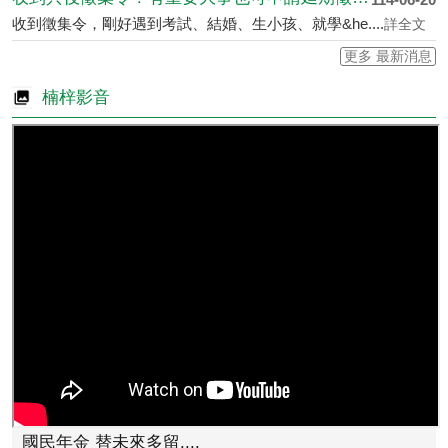
收到徵集令，剛好遇到考試、結婚、生小孩、就學&he....
詳全文
更多 最新消息
楠梓影音
國民年金 替未來多留....