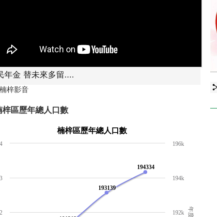
年金 替未來多留....
 楠梓影音
楠梓區歷年總人口數
楠梓區歷年總人口數
4
196k
194334
3
194k
193139
年度
2
192k