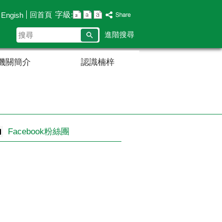
字級:
回首頁
Engish
搜
進階搜尋
尋
機關簡介
認識楠梓
Facebook粉絲團