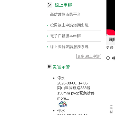
線上申辦
高雄數位市民平台
役男線上申請短期出境
電子戶籍謄本申辦
國民
線上調解聲請服務系統
更多
更多 線上申辦
災害示警
停水
2026-08-06, 14:06
岡山區岡燕路338號
150mm pvcp緊急搶修
more...
人口數(百)
停水