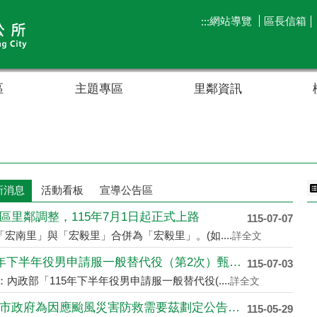
網站導覽
區長信箱
:::
區
主題專區
里鄰資訊
新消息
活動看板
宣導公告區
區里鄰調整，115年7月1日起正式上路
115-07-07
原「宏南里」與「宏毅里」合併為「宏毅里」。(如....
詳全文
115年下半年役男申請服一般替代役（第2次）甄選作....
115-07-03
：內政部「115年下半年役男申請服一般替代役(....
詳全文
高雄市政府為因應颱風災害防救需要茲劃定公告警戒區
115-05-29