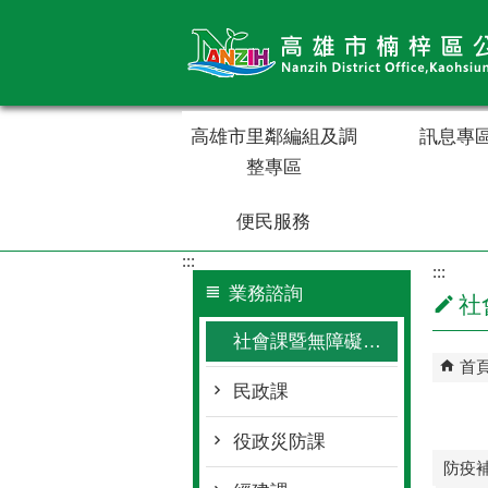
跳到主要內容區塊
高雄市里鄰編組及調
訊息專
整專區
便民服務
:::
:::
業務諮詢
社
社會課暨無障礙服務專區
首
民政課
役政災防課
防疫