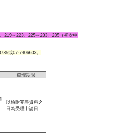
17、219～223、225～233、235（初次申
或07-7406603。
處理期限
籍
以檢附完整資料之
日為受理申請日