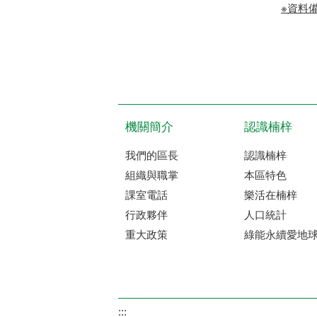
※資料
機關簡介
認識楠梓
我們的區長
認識楠梓
組織與職掌
本區特色
課室電話
樂活在楠梓
行政夥伴
人口統計
重大政策
綠能永續愛地
:::