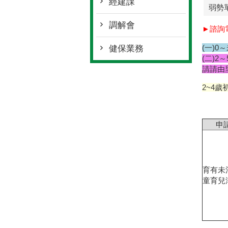
經建課
弱勢
調解會
►諮詢
(一)0～
健保業務
(二)2～
請請由
2~4歲
申
育有未
童育兒