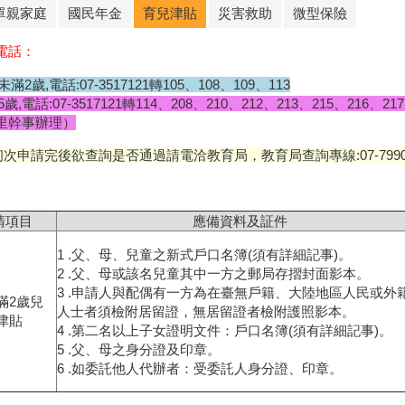
單親家庭
國民年金
育兒津貼
災害救助
微型保險
電話：
未滿2歲,電話:07-3517121轉105、108、109、113
5歲,電話:07-3517121轉114、208、210、212、213、215、216、2
里幹事辦理）
初次申請完後欲查詢是否通過請電洽教育局，教育局查詢專線:07-7990785
請項目
應備資料及証件
1 .父、母、兒童之新式戶口名簿(須有詳細記事)。
2 .父、母或該名兒童其中一方之郵局存摺封面影本。
3 .申請人與配偶有一方為在臺無戶籍、大陸地區人民或外
滿2歲兒
人士者須檢附居留證，無居留證者檢附護照影本。
津貼
4 .第二名以上子女證明文件：戶口名簿(須有詳細記事)。
5 .父、母之身分證及印章。
6 .如委託他人代辦者：受委託人身分證、印章。