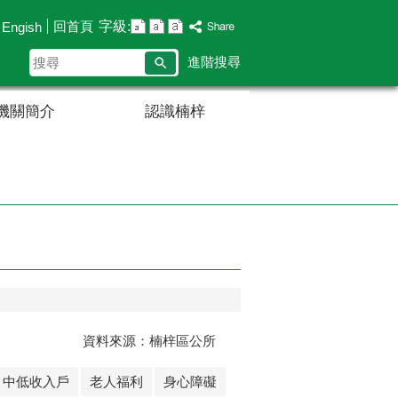
字級:
回首頁
Engish
搜
進階搜尋
尋
機關簡介
認識楠梓
資料來源：楠梓區公所
中低收入戶
老人福利
身心障礙