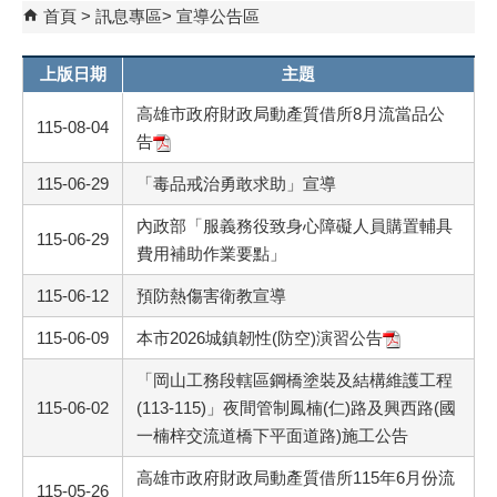
首頁
訊息專區
宣導公告區
上版日期
主題
高雄市政府財政局動產質借所8月流當品公
115-08-04
告
115-06-29
「毒品戒治勇敢求助」宣導
內政部「服義務役致身心障礙人員購置輔具
115-06-29
費用補助作業要點」
115-06-12
預防熱傷害衛教宣導
115-06-09
本市2026城鎮韌性(防空)演習公告
「岡山工務段轄區鋼橋塗裝及結構維護工程
115-06-02
(113-115)」夜間管制鳳楠(仁)路及興西路(國
一楠梓交流道橋下平面道路)施工公告
高雄市政府財政局動產質借所115年6月份流
115-05-26