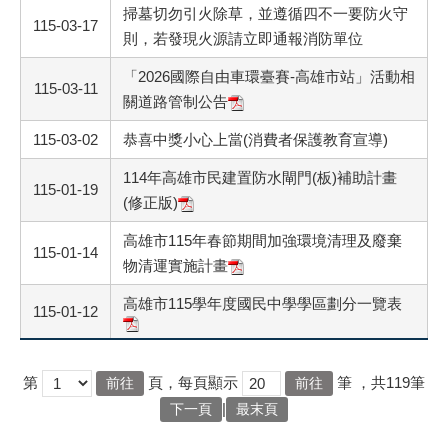
掃墓切勿引火除草，並遵循四不一要防火守
115-03-17
則，若發現火源請立即通報消防單位
「2026國際自由車環臺賽-高雄市站」活動相
115-03-11
關道路管制公告
115-03-02
恭喜中獎小心上當(消費者保護教育宣導)
114年高雄市民建置防水閘門(板)補助計畫
115-01-19
(修正版)
高雄市115年春節期間加強環境清理及廢棄
115-01-14
物清運實施計畫
高雄市115學年度國民中學學區劃分一覽表
115-01-12
第
頁，每頁顯示
筆
，共119筆
|
下一頁
最末頁