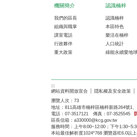
機關簡介
認識楠梓
我們的區長
認識楠梓
組織與職掌
本區特色
課室電話
樂活在楠梓
行政夥伴
人口統計
重大政策
綠能永續愛地
:::
網站資料開放宣合
隠私權及安全政策
瀏覽人次：
73
地址：811高雄市楠梓區楠梓新路264號1、
電話：07-3517121 傳真：07-3525545
區長信箱：a330000@kcg.gov.tw
服務時間：上午8:00~12:00；下午1:30~5:
本站最佳解析度1024*76