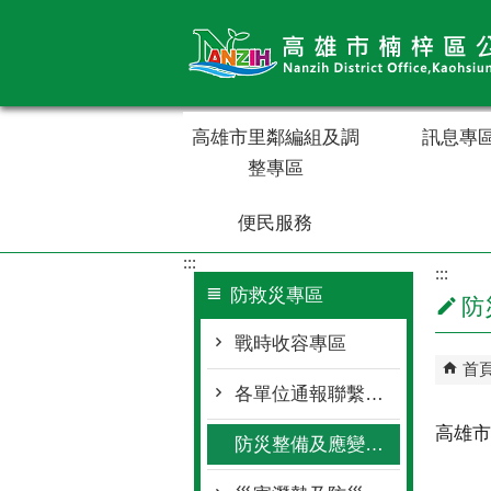
跳到主要內容區塊
高雄市里鄰編組及調
訊息專
整專區
便民服務
:::
:::
防救災專區
防
戰時收容專區
首
各單位通報聯繫窗口
高雄市
防災整備及應變作為