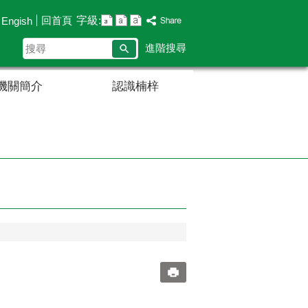
字級:
回首頁
Engish
搜
進階搜尋
尋
機關簡介
認識楠梓