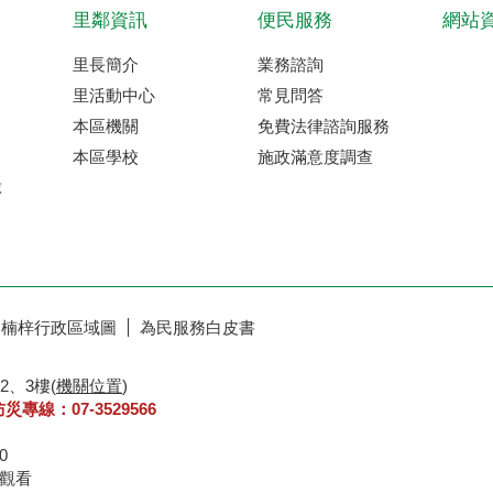
里鄰資訊
便民服務
網站
里長簡介
業務諮詢
里活動中心
常見問答
本區機關
免費法律諮詢服務
本區學校
施政滿意度調查
球
楠梓行政區域圖
為民服務白皮書
2、3樓(
機關位置
)
防災專線：07-3529566
30
8 瀏覽器IE6.0以上觀看