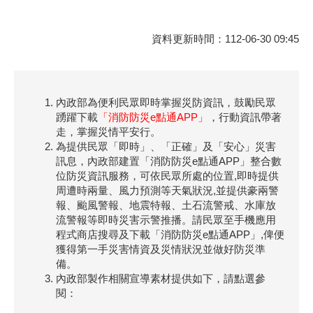
資料更新時間：112-06-30 09:45
內政部為便利民眾即時掌握災防資訊，鼓勵民眾
踴躍下載
「消防防災e點通APP」
，行動資訊帶著
走，掌握災情平安行。
為提供民眾「即時」、「正確」及「安心」災害
訊息，內政部建置「消防防災e點通APP」整合數
位防災資訊服務，可依民眾所處的位置,即時提供
周遭時兩量、風力預測等天氣狀況,並提供豪兩警
報、颱風警報、地震特報、土石流警戒、水庫放
流警報等即時災害示警推播。請民眾至手機應用
程式商店搜尋及下載「消防防災e點通APP」,俾便
獲得第一手災害情資及災情狀況並做好防災準
備。
內政部製作相關宣導素材提供如下，請點選參
閱：