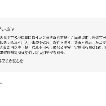
防火宣導
因應本市各地區轄區特性及客家族群提前祭祖之民俗習慣，呼籲市民
觀念：除草不用火、紙錢不燃燒、爆竹不燃放、菸蒂不亂丟、垃圾
內政部消防署「祭祖掃墓不用火，環保又平安」宣導海報圖檔1式，
媒體轉知親朋好友們，讓我們平安祭祖去。
梓區公所關心您~
片