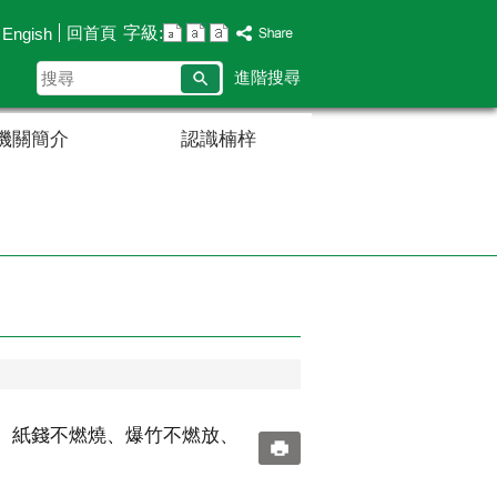
字級:
回首頁
Engish
搜
進階搜尋
尋
機關簡介
認識楠梓
、紙錢不燃燒、爆竹不燃放、