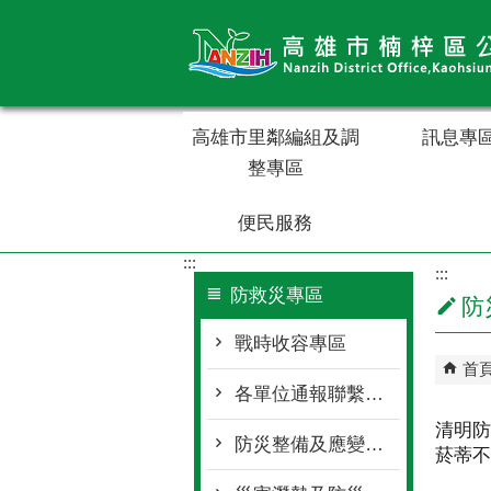
跳到主要內容區塊
高雄市里鄰編組及調
訊息專
整專區
便民服務
:::
:::
防救災專區
防
戰時收容專區
首
各單位通報聯繫窗口
清明防
防災整備及應變作為
菸蒂不