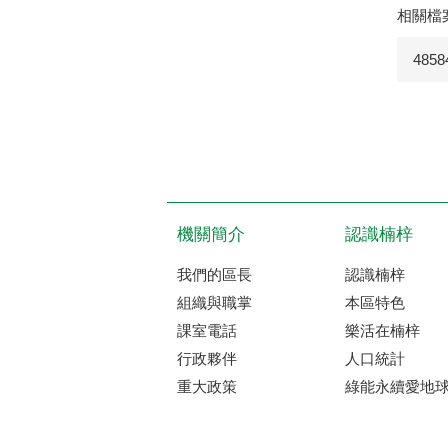
相關檔
4858
機關簡介
認識楠梓
我們的區長
認識楠梓
組織與職掌
本區特色
課室電話
樂活在楠梓
行政夥伴
人口統計
重大政策
綠能永續愛地