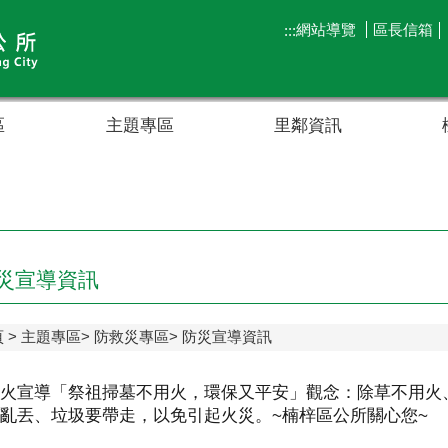
網站導覽
區長信箱
:::
區
主題專區
里鄰資訊
災宣導資訊
頁
主題專區
防救災專區
防災宣導資訊
火宣導「祭祖掃墓不用火，環保又平安」觀念：除草不用火
亂丟、垃圾要帶走，以免引起火災。~楠梓區公所關心您~