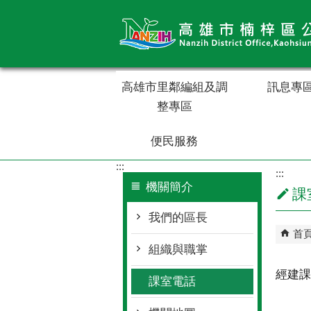
跳到主要內容區塊
高雄市里鄰編組及調
訊息專
整專區
便民服務
:::
:::
機關簡介
課
我們的區長
首
組織與職掌
經建課
課室電話