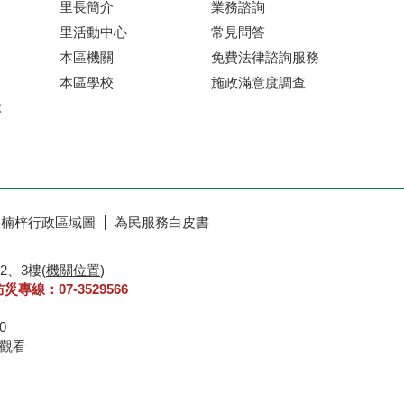
里長簡介
業務諮詢
里活動中心
常見問答
本區機關
免費法律諮詢服務
本區學校
施政滿意度調查
球
楠梓行政區域圖
為民服務白皮書
2、3樓(
機關位置
)
防災專線：07-3529566
30
8 瀏覽器IE6.0以上觀看