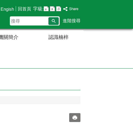
字級:
回首頁
Engish
搜
進階搜尋
尋
機關簡介
認識楠梓