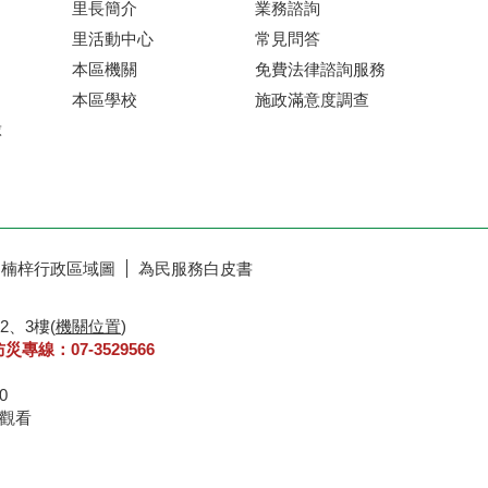
里長簡介
業務諮詢
里活動中心
常見問答
本區機關
免費法律諮詢服務
本區學校
施政滿意度調查
球
楠梓行政區域圖
為民服務白皮書
2、3樓(
機關位置
)
防災專線：07-3529566
30
8 瀏覽器IE6.0以上觀看