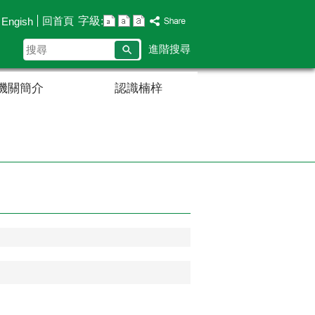
字級:
回首頁
Engish
搜
進階搜尋
尋
機關簡介
認識楠梓