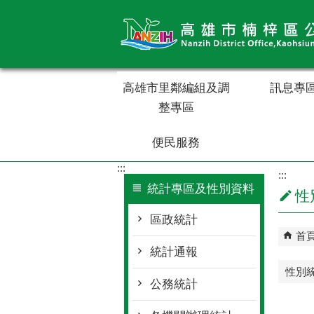
跳到主要內容區塊
高雄市里鄰編組及調
訊息專
整專區
便民服務
:::
:::
統計專區及性別資料
性
區政統計
首
統計通報
性別
公務統計