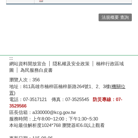
法規概要 查詢
:::
網站資料開放宣合
隠私權及安全政策
楠梓行政區域
圖
為民服務白皮書
瀏覽人次：
356
地址：811高雄市楠梓區楠梓新路264號1、2、3樓(
機關位
置
)
電話：07-3517121 傳真：07-3525545
防災專線：07-
3529566
區長信箱：a330000@kcg.gov.tw
服務時間：上午8:00~12:00；下午1:30~5:30
本站最佳解析度1024*768 瀏覽器IE6.0以上觀看