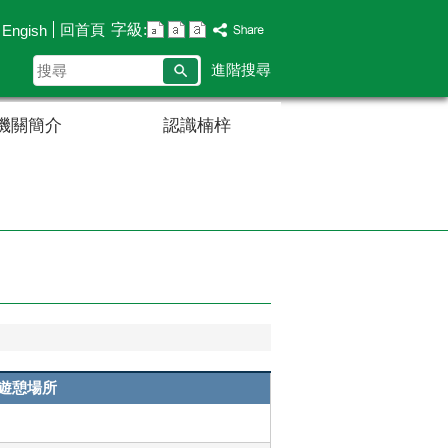
字級:
回首頁
Engish
搜
進階搜尋
尋
機關簡介
認識楠梓
遊憩場所