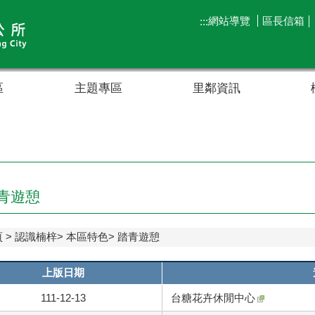
網站導覽
區長信箱
:::
區
主題專區
里鄰資訊
青遊憩
頁
認識楠梓
本區特色
踏青遊憩
上版日期
111-12-13
台糖花卉休閒中心