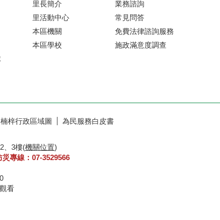
里長簡介
業務諮詢
里活動中心
常見問答
本區機關
免費法律諮詢服務
本區學校
施政滿意度調查
球
楠梓行政區域圖
為民服務白皮書
2、3樓(
機關位置
)
防災專線：07-3529566
30
8 瀏覽器IE6.0以上觀看