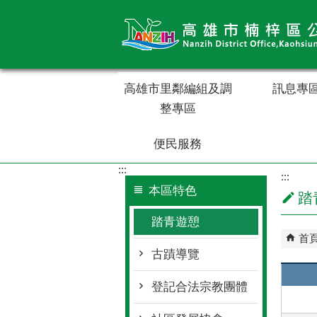
跳到主要內容區塊
高雄市里鄰編組及調
訊息專
整專區
便民服務
:::
:::
本區特色
踏
踏青遊憩
首
古蹟導覽
登記合法宗教團體