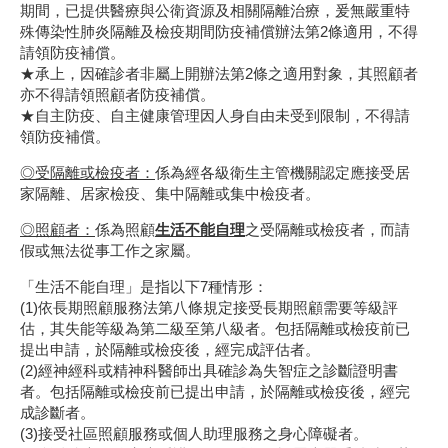
期間，已提供醫療與公衛資源及相關隔離治療，爰無嚴重特
殊傳染性肺炎隔離及檢疫期間防疫補償辦法第2條適用，不得
請領防疫補償。
★承上，因確診者非屬上開辦法第2條之適用對象，其照顧者
亦不得請領照顧者防疫補償。
★自主防疫、自主健康管理因人身自由未受到限制，不得請
領防疫補償。
◎
受隔離或檢疫者：
係為經各級衛生主管機關認定應接受居
家隔離、居家檢疫、集中隔離或集中檢疫者。
◎
照顧者：
係為照顧
生活不能自理
之受隔離或檢疫者，而請
假或無法從事工作之家屬。
「生活不能自理」是指以下7種情形：
(1)依長期照顧服務法第八條規定接受長期照顧需要等級評
估，其失能等級為第二級至第八級者。包括隔離或檢疫前已
提出申請，於隔離或檢疫後，經完成評估者。
(2)經神經科或精神科醫師出具確診為失智症之診斷證明書
者。包括隔離或檢疫前已提出申請，於隔離或檢疫後，經完
成診斷者。
(3)接受社區照顧服務或個人助理服務之身心障礙者。