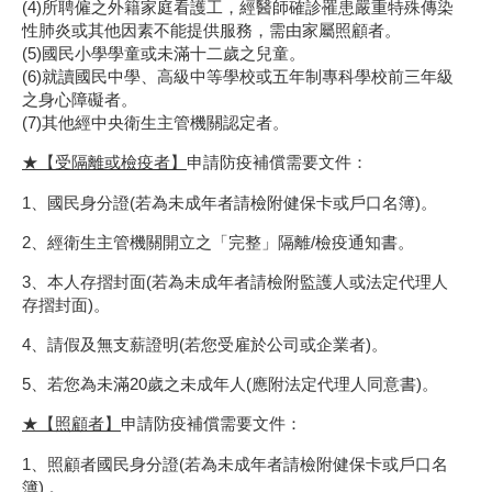
(4)所聘僱之外籍家庭看護工，經醫師確診罹患嚴重特殊傳染
性肺炎或其他因素不能提供服務，需由家屬照顧者。
(5)國民小學學童或未滿十二歲之兒童。
(6)就讀國民中學、高級中等學校或五年制專科學校前三年級
之身心障礙者。
(7)其他經中央衛生主管機關認定者。
★
【受隔離或檢疫者】
申請防疫補償需要文件：
1、國民身分證(若為未成年者請檢附健保卡或戶口名簿)。
2、經衛生主管機關開立之「完整」隔離/檢疫通知書。
3、本人存摺封面(若為未成年者請檢附監護人或法定代理人
存摺封面)。
4、請假及無支薪證明(若您受雇於公司或企業者)。
5、若您為未滿20歲之未成年人(應附法定代理人同意書)。
★
【照顧者】
申請防疫補償需要文件：
1、照顧者國民身分證(若為未成年者請檢附健保卡或戶口名
簿) 。