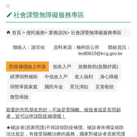
:::
社會課暨無障礙服務專區
首頁
便民服務
業務諮詢
社會課暨無障礙服務專區
聯絡人：謝宗佑 資料來源：楠梓區公所 聯絡資訊：
leo80619@kcg.gov.tw
防疫補償線上申請
低收入戶
急難救助(急難紓困)
經濟弱勢補助
中低收入戶
老人福利
身心障礙
弱勢單親家庭
國民年金
育兒津貼
災害救助
微型保險
親愛的市民朋友您好：不論是受隔離、檢疫者或是其照顧
者，皆可以申請防疫補償哦！
★確診者(居家照護)不得請領防疫補償。確診者依傳染病防
治法規定，有接受隔離治療的義務，國家對確診者居家照護