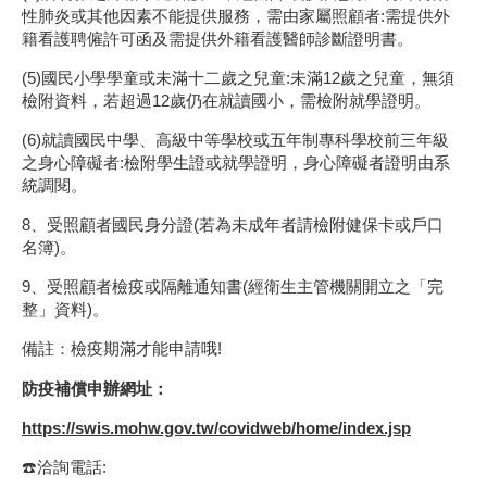
性肺炎或其他因素不能提供服務，需由家屬照顧者:需提供外
籍看護聘僱許可函及需提供外籍看護醫師診斷證明書。
(5)國民小學學童或未滿十二歲之兒童:未滿12歲之兒童，無須
檢附資料，若超過12歲仍在就讀國小，需檢附就學證明。
(6)就讀國民中學、高級中等學校或五年制專科學校前三年級
之身心障礙者:檢附學生證或就學證明，身心障礙者證明由系
統調閱。
8、受照顧者國民身分證(若為未成年者請檢附健保卡或戶口
名簿)。
9、受照顧者檢疫或隔離通知書(經衛生主管機關開立之「完
整」資料)。
備註：檢疫期滿才能申請哦!
防疫補償申辦網址：
https://swis.mohw.gov.tw/covidweb/home/index.jsp
☎️洽詢電話: