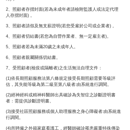
2、照顧者存摺封面(若為未成年者請檢附監護人或法定代理
人存摺封面) 。
3、照顧者請假及無支薪證明(若您受雇於公司或企業者) 。
4、照顧者切結書(若您為自營作業者、無一定雇主者)。
5、照顧者若為未滿20歲之未成年人。
6、照顧者親屬關係切結書。
7、受照顧者(檢疫或隔離者)之生活無法自理文件：
(1)依長期照顧服務法第八條規定接受長期照顧需要等級評
估，其失能等級為第二級至第八級者:由系統進行調閱。
(2)經神經科或精神科醫師出具確診為失智症之診斷證明書
者：需提供診斷證明書。
(3)接受社區照顧服務或個人助理服務之身心障礙者:由系統進
行調閱。
(4)所聘僱之外籍家庭看護工，經醫師確診罹患嚴重特殊傳染